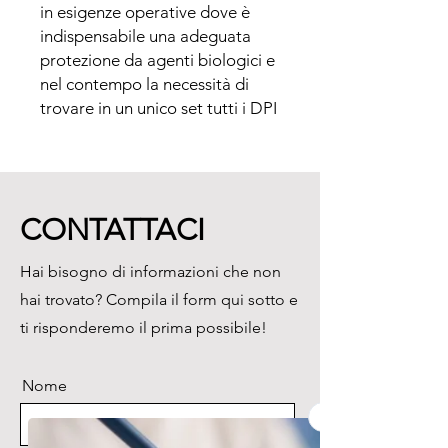
in esigenze operative dove è 
indispensabile una adeguata 
protezione da agenti biologici e 
nel contempo la necessità di 
trovare in un unico set tutti i DPI 
(dispositivi di protezione 
individuale) pronti per un rapido 
utilizzo.

L’ utilizzo del KIT è indicato per l’ 
CONTATTACI
impiego nelle varie attività di 
emergenza

Hai bisogno di informazioni che non
biologica, in scenari che 
hai trovato? Compila il form qui sotto e
prevedono virus o batteri quali 
le emergenze

ti risponderemo il prima possibile!
pandemiche come ad esempio 
Antrace, BSE/TSE, SARS, 
Nome
Influenza suina,

Influenza aviaria, ecc.

L’ impiego è consigliato nelle 