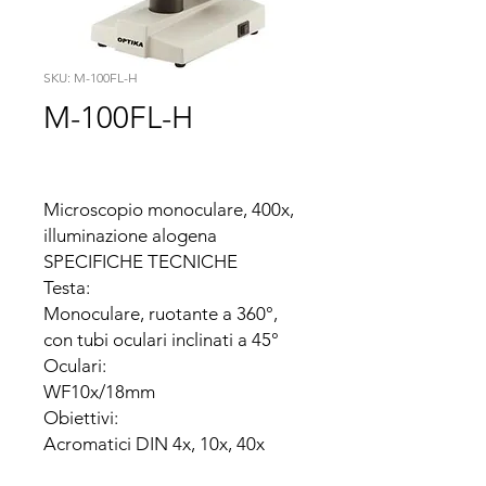
SKU: M-100FL-H
M-100FL-H
Microscopio monoculare, 400x, 
illuminazione alogena

SPECIFICHE TECNICHE

Testa:

Monoculare, ruotante a 360°, 
con tubi oculari inclinati a 45°

Oculari:

WF10x/18mm

Obiettivi:

Acromatici DIN 4x, 10x, 40x 
(telescopico)
