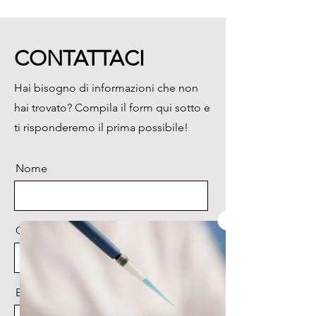
Piano portapreparati:

120x110 mm con pinzette 
fermapreparato

CONTATTACI
Fuoco:

Manopole macrometriche e 
Hai bisogno di informazioni che non
micrometriche di messa a fuoco 
hai trovato? Compila il form qui sotto e
separate

Condensatore:

ti risponderemo il prima possibile!
A.N 0.65 con diaframma ad iride 
e portafiltro.

Nome
Illuminatore:

Lampada alogena dicroica 
12V/10W
Cognome
Email