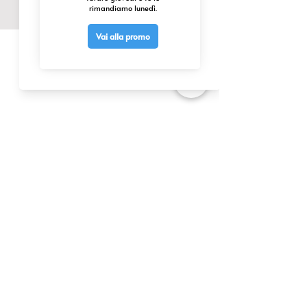
CONTATTACI
0425 474533
comm@elettrofor.it
Via della Cooperazione, 38-40
45100 Borsea (Ro) Italy
INFO