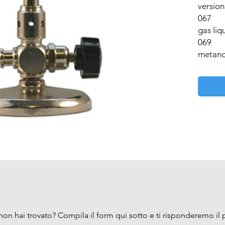
version
067

gas liqu
069

metan
on hai trovato? Compila il form qui sotto e ti risponderemo il 