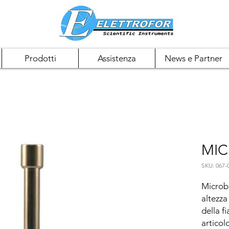
Prodotti
Assistenza
News e Partner
MI
SKU: 067-
Microb
altezza
della f
articolo