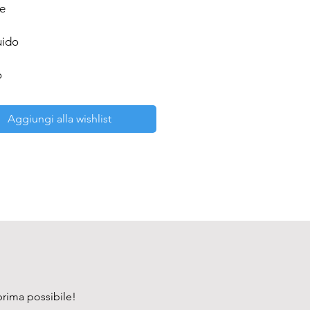
e

ido

o
Aggiungi alla wishlist
prima possibile!