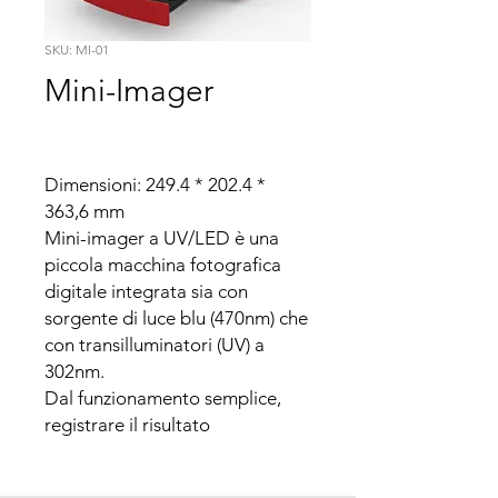
SKU: MI-01
Mini-Imager
Dimensioni: 249.4 * 202.4 * 
363,6 mm

Mini-imager a UV/LED è una 
piccola macchina fotografica 
digitale integrata sia con 
sorgente di luce blu (470nm) che 
con transilluminatori (UV) a 
302nm.

Dal funzionamento semplice, 
registrare il risultato 
dell’elettroforesi è semplice 
come fare un selfie. Oltre a ciò, 