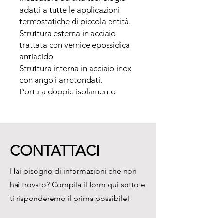
adatti a tutte le applicazioni 
termostatiche di piccola entità.

Struttura esterna in acciaio 
trattata con vernice epossidica 
antiacido.

Struttura interna in acciaio inox 
con angoli arrotondati.

Porta a doppio isolamento 
dotata di guarnizione in gomma

siliconica per garantire un 
ottima tenuta.

Porta con oblò d' 
CONTATTACI
ispezionamento per Mod. M8-
TB e M20-TB.

Hai bisogno di informazioni che non
Isolamento termico con fibra 
hai trovato? Compila il form qui sotto e
minerale naturale.

Controllo della temperatura 
ti risponderemo il prima possibile!
tramite termoregolatore 