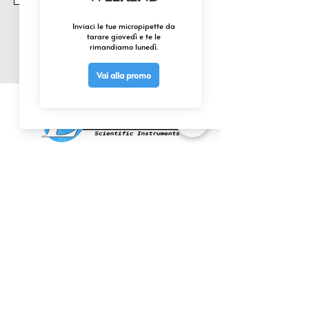
Camino di sfiato con 
Invia
regolazione manuale del flusso.

Elementi riscaldanti non a 
contatto con la camera interna 
ma in pre camera per garantire 
un riscaldamento uniforme.

Interruttore generale bipolare 
con indicatore luminoso.

Alimentazione 230V-50Hz.

Costruito secondo le norme 
C.E.I. (66-5).

CONTATTACI
Classe 2, DIN 12880.
0425 474533
comm@elettrofor.it
Via della Cooperazione, 38-40
45100 Borsea (Ro) Italy