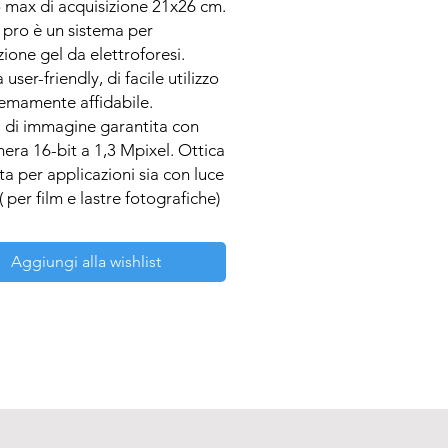
max di acquisizione 21x26 cm.

 pro è un sistema per 
zione gel da elettroforesi. 
user-friendly, di facile utilizzo 
emamente affidabile.

 di immagine garantita con 
era 16-bit a 1,3 Mpixel. Ottica 
ta per applicazioni sia con luce 
 per film e lastre fotografiche) 
luce Uv grazie al 
luminatore integrato (312nm) 
Aggiungi alla wishlist
licazioni di fluorescenza.

mera con tecnologia CMOS 
antisce un’alta definizione di 
e.

o di transilluminatore, 
e acquisizione e analisi gel.

ta di Pc con connessione USB 
 funzionare