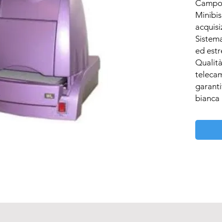
Campo 
Minibis
acquisi
Sistema 
ed estr
Qualità
telecam
garanti
bianca (
sia con 
transil
per app
Teleca
che gar
immagin
Complet
softwar
Necessi
2.0 per