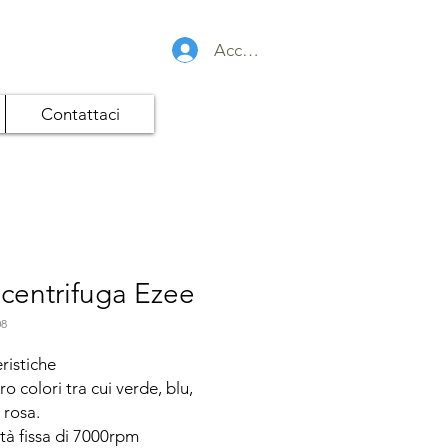
Accedi
Contattaci
centrifuga Ezee
08
ristiche

o colori tra cui verde, blu, 
 rosa.

ità fissa di 7000rpm
