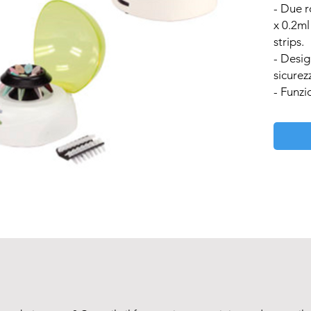
- Due ro
x 0.2ml
strips.

- Desig
sicurezz
- Funzi
precisi
- Moto
- Rumor
- Il ro
- Ideal
filtrazi
- Accel
- La cen
chiusur
utilizza