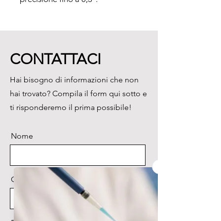
Vantaggi:

Maneggevole e di semplice 
utilizzo

CONTATTACI
Strumento e sonde restistenti 
all’acqua (IP67)

Hai bisogno di informazioni che non
Inclusa custodia di protezione e 
hai trovato? Compila il form qui sotto e
sonda TC Tipo T

Conforme HACCP e EN 13485
ti risponderemo il prima possibile!
Nome
Cognome