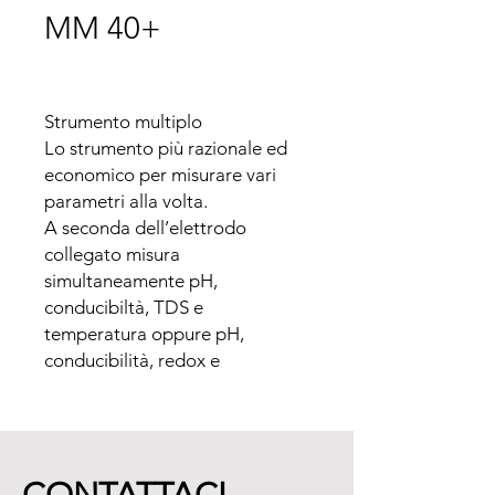
MM 40+
Strumento multiplo

Lo strumento più razionale ed 
economico per misurare vari 
parametri alla volta.

A seconda dell’elettrodo 
collegato misura 
simultaneamente pH, 
conducibiltà, TDS e 
temperatura oppure pH, 
conducibilità, redox e 
temperatura.

I 4 parametri vendono 
visualizzati sul display insieme al 
tempo di misura.  

Caratteristiche chiave
