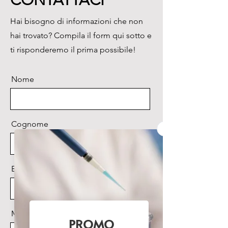
CONTATTACI
- Misura per stabilità o in 
Hai bisogno di informazioni che non
continuo con visualizzazione del 
hai trovato? Compila il form qui sotto e
tempo di durata della misura.

- Adatto per lavorare in luoghi 
ti risponderemo il prima possibile!
con poca luce. Il display si 
illumina alla fine della misura o 
Nome
in qualunque momento si prema 
il tasto corrispondente.

- Taratura di pH con 1, 2 o 3 
tamponi a scelta tra 5 valori 
Cognome
diversi.

- Taratura di conducibilità con 1, 
2 o 3 standard.

Email
- Taratura di redox con 1 
standard.

Uno strumento sempre pronto

Si presenta con una pratica 
Messaggio
valigetta di trasporto 