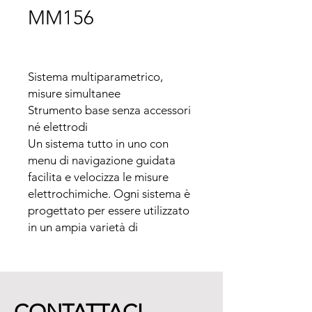
MM156
Sistema multiparametrico, 
misure simultanee

Strumento base senza accessori 
né elettrodi

Un sistema tutto in uno con 
menu di navigazione guidata 
facilita e velocizza le misure 
elettrochimiche. Ogni sistema è 
progettato per essere utilizzato 
in un ampia varietà di 
applicazioni.

·  Risparmio di tempo e denaro

Il multimetro MM156 misura 
simultaneamente pH, 
conducibilità, ossigeno disciolto 