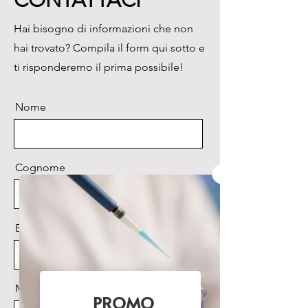
CONTATTACI
e temperatura con una singola 
Hai bisogno di informazioni che non
sonda (sonda non inclusa).

hai trovato? Compila il form qui sotto e
·  Migliora l'utilizzo in campo, 
velocizza la misura

ti risponderemo il prima possibile!
·  Misure semplici e veloci

·  Protezione IP67
Nome
Cognome
Email
Messaggio