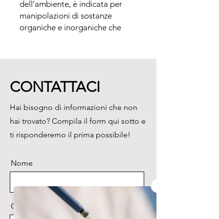
dell’ambiente, è indicata per 
manipolazioni di sostanze 
organiche e inorganiche che 
producono vapori tossici o 
maleodoranti trattiene infatti 
nel suo filtro a carbone attivo 
tutte le molecole dannose alla 
CONTATTACI
respirazione e all'ambiente, non 
protegge però il prodotto in 
Hai bisogno di informazioni che non
essa manipolato dalla 
hai trovato? Compila il form qui sotto e
contaminazione esterna.

Può essere impiegata in tutti i 
ti risponderemo il prima possibile!
casi in cui non sia indispensabile 
proteggere il prodotto dall’aria 
Nome
presente in laboratorio (es. 
apertura di campioni biologici 
da analizzare, manipolazioni di 
sostanze organiche ed 
Cognome
inorganiche che producono 