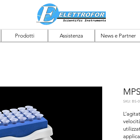
Prodotti
Assistenza
News e Partner
MPS
SKU: BS-0
L’agita
velocit
utilizz
applica