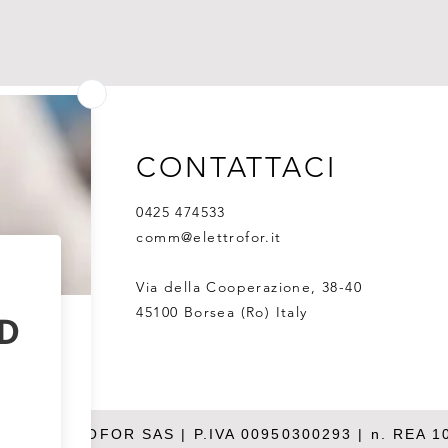
Caratter
Range d
3.200 r
Miscela
3 mm

Paramet
Funzion
CONTATTACI
Funzio
rumoros
0425 474533
Alta st
comm@elettrofor.it
massim
Support
Via della Cooperazione, 38-40
micropi
45100 Borsea (Ro) Italy
pozzett
Piattaf
PCR se
per pro
Può ess
26 ELETTROFOR SAS | P.IVA 00950300293 | n. REA 1
incubat