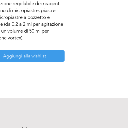
zione regolabile dei reagenti 
rno di micropiastre, piastre 
cropiastre a pozzetto e 
e (da 0,2 a 2 ml per agitazione 
a un volume di 50 ml per 
one vortex).

spositivo compatto e facile da 
ideale per uso individuale.

Aggiungi alla wishlist
 è dotato di una testa per 
zione vortex di una singola 
a.

tore può essere usato in celle 
fere o incubatori, funzionando a 
atura ambiente compresa tra 
 + 40°C. L’alimentatore 
 a bassa tensione (12 V) 
 la sicurezza elettrica in 
te umido.

 presenta una modalità di 