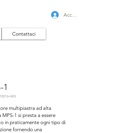
Accedi
Contattaci
-1
10216-A03
tore multipiastra ad alta 
à MPS-1 si presta a essere 
ato in praticamente ogni tipo di 
zione fornendo una 