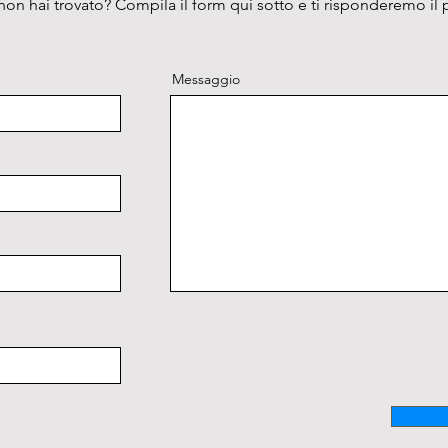
on hai trovato? Compila il form qui sotto e ti risponderemo il 
miscela
che fun
dell’im
Messaggio
viene a
velocit
viene q
per tor
impulsi
all’esa
dal tim
una ris
particel
grazie 
acceler
metodo 
campion
all’agi
provett