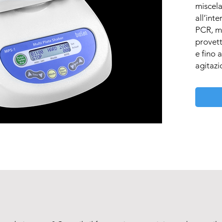
miscela
all’inte
PCR, mi
provett
e fino 
agitazi
È un di
usare, 
L’MPS-1
l’agita
provett
L’agita
frigori
temper
+ 4°C e
esterno
fornisce
ambien
L’MPS-1