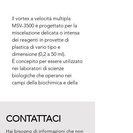
Il vortex a velocità multipla 
MSV-3500 è progettato per la 
miscelazione delicata o intensa 
dei reagenti in provette di 
plastica di vario tipo e 
dimensione (0,2 a 50 ml).

È concepito per essere utilizzato 
nei laboratori di scienze 
biologiche che operano nei 
campi della biochimica e della 
biologia cellulare e molecolare.

L’unità è dotata di quattro tipi di 
piattaforme intercambiabili: per 
le microprovette tipo Eppendorf 
CONTATTACI
e per le provette da 10/15/50 ml 
(diametro di 12/16/30 mm). Le 
Hai bisogno di informazioni che non
piattaforme possono essere 