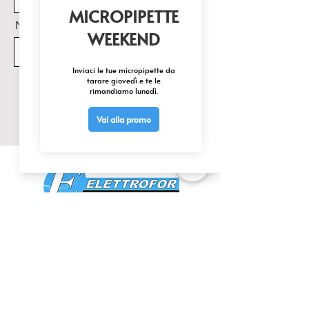
Nome Prodotto di interesse
Invia
CONTATTACI
0425 474533
comm@elettrofor.it