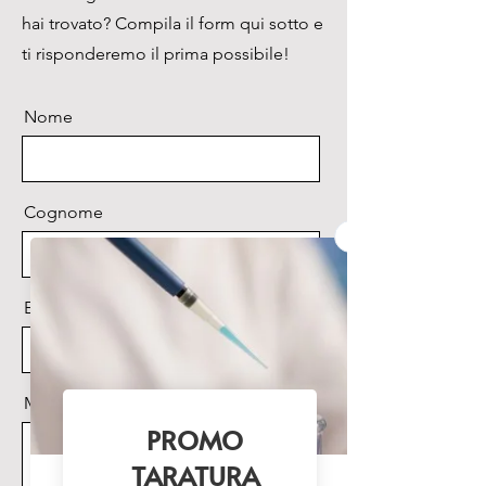
hai trovato? Compila il form qui sotto e
ordinate separatamente o come 
set unico assieme al vortex MSV-
ti risponderemo il prima possibile!
3500.

La velocità e il tempo sono 
Nome
controllati da un 
microprocessore. Il display LCD 
mostra due linee di valori: i 
valori impostati ed effettivi della 
Cognome
velocità e del tempo.

L’unità assicura la massima 
velocità di rotazione della 
Email
piattaforma, miscelando in 
maniera efficiente microvolumi 
(meno di 5 μl) di campioni.
Messaggio