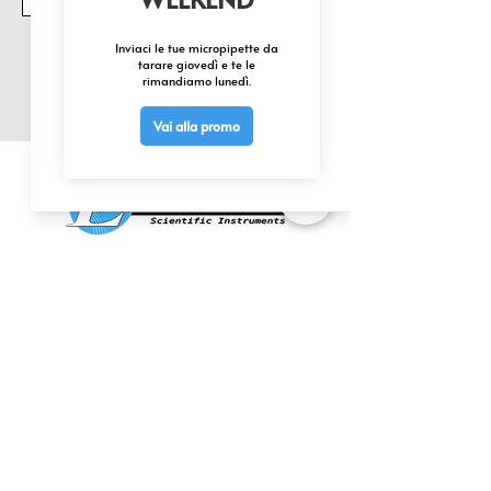
Invia
CONTATTACI
0425 474533
comm@elettrofor.it
Via della Cooperazione, 38-40
45100 Borsea (Ro) Italy