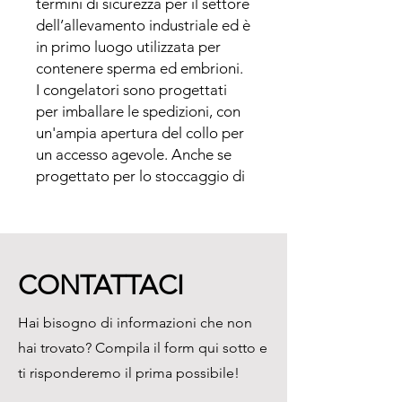
termini di sicurezza per il settore 
dell’allevamento industriale ed è 
in primo luogo utilizzata per 
contenere sperma ed embrioni. 

I congelatori sono progettati 
per imballare le spedizioni, con 
un'ampia apertura del collo per 
un accesso agevole. Anche se 
progettato per lo stoccaggio di 
liquidi, la serie MVE può essere 
utilizzata per il vapore 
utilizzando i pacchetti di 
accessori disponibili per lo 
CONTATTACI
stoccaggio del vapore.

Le caratteristiche includono:

Hai bisogno di informazioni che non
• Ampia apertura del collo

hai trovato? Compila il form qui sotto e
• altezza adattabile

• grande capacità LN2
ti risponderemo il prima possibile!