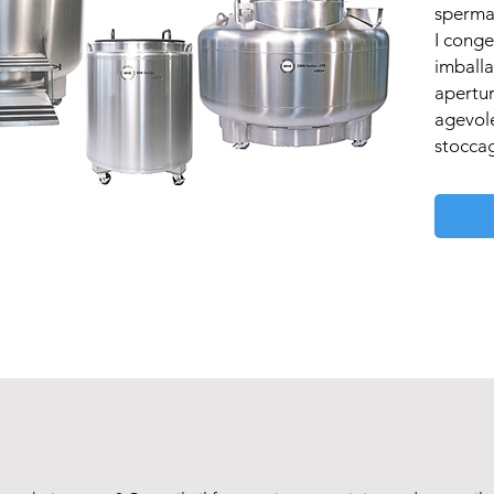
sperma 
I conge
imballa
apertur
agevole
stoccag
può ess
utilizz
disponi
vapore.
Le cara
• Ampia
• altez
• gran