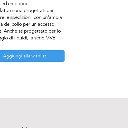
ed embrioni. 

latori sono progettati per 
re le spedizioni, con un'ampia 
a del collo per un accesso 
. Anche se progettato per lo 
gio di liquidi, la serie MVE 
ere utilizzata per il vapore 
ando i pacchetti di accessori 
Aggiungi alla wishlist
bili per lo stoccaggio del 


tteristiche includono:

 apertura del collo

za adattabile

de capacità LN2