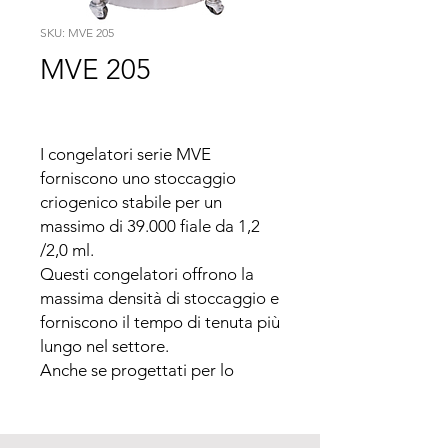
SKU: MVE 205
MVE 205
I congelatori serie MVE 
forniscono uno stoccaggio 
criogenico stabile per un 
massimo di 39.000 fiale da 1,2 
/2,0 ml.

Questi congelatori offrono la 
massima densità di stoccaggio e 
forniscono il tempo di tenuta più 
lungo nel settore.

Anche se progettati per lo 
stoccaggio di liquidi, i 
congelatori serie MVE possono 
funzionare a vapore utilizzando i 