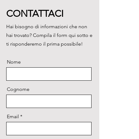
pacchetti di accessori disponibili 
CONTATTACI
per lo stoccaggio di vapore.

Le caratteristiche includono:

Hai bisogno di informazioni che non
• conservazione dei campioni 
hai trovato? Compila il form qui sotto e
liquidi

• ampia apertura del collo

ti risponderemo il prima possibile!
• altezza adattabile

• grande capacità LN2
Nome
Cognome
Email