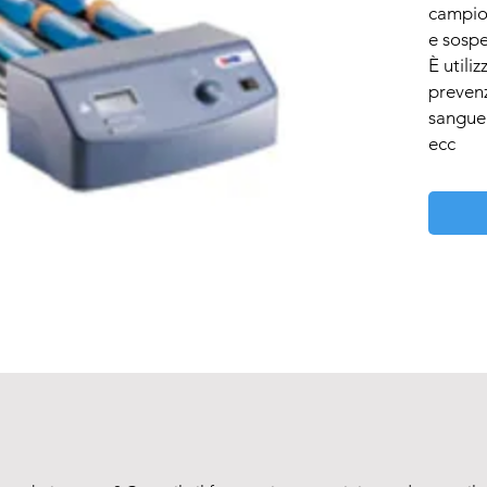
campion
e sospe
È utiliz
prevenz
sangue 
ecc