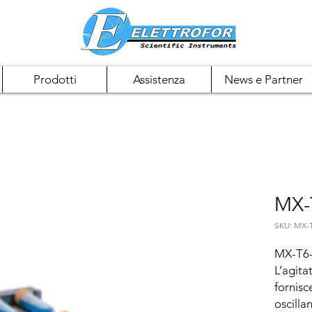
Prodotti
Assistenza
News e Partner
MX-
SKU: MX-
MX-T6-
L’agita
fornisc
oscilla