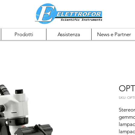
Prodotti
Assistenza
News e Partner
OPT
SKU: OPT
Stereom
gemmolo
lampada
lampada