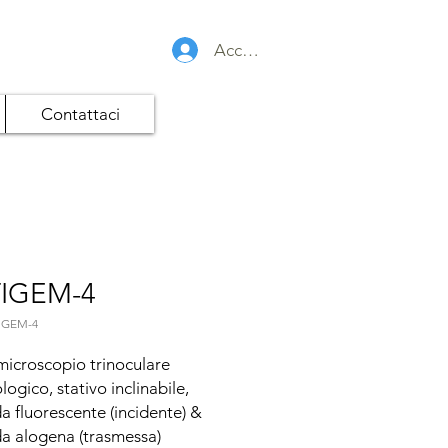
Accedi
Contattaci
IGEM-4
IGEM-4
icroscopio trinoculare 
gico, stativo inclinabile, 
 fluorescente (incidente) & 
 alogena (trasmessa)
