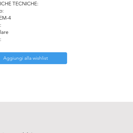
ICHE TECNICHE:

:

EM-4



lare



/22mm

vo:

Aggiungi alla wishlist
. 4,5x Zoom



ogico

zione:

azione incidente: braccio 
ile con tubo a fluorescenza 7W 
bianco puro)

azione trasmessa:

azione alogena 30W e specifico 
 riflettente per osservazione in 
chiaro e in campo oscuro.