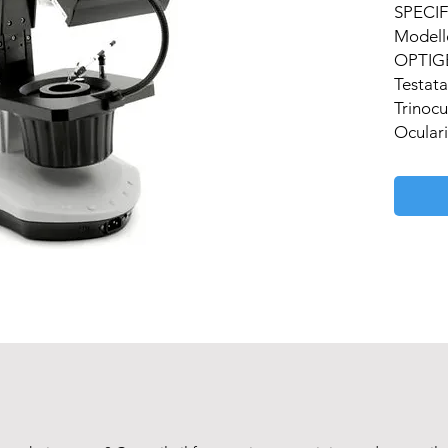
SPECIF
Modello
OPTIG
Testata:
Trinocu
Oculari:
WF10x
Obietti
0,67 ...
Stativo:
Gemmol
Illumina
Illumin
flessib
6400K (
Illumin
Illumin
sistema
campo 