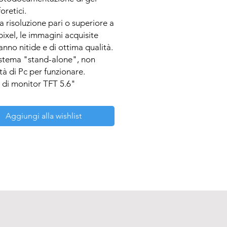
oretici.

 risoluzione pari o superiore a 
ixel, le immagini acquisite 
anno nitide e di ottima qualità. 

istema "stand-alone", non 
tà di Pc per funzionare.

 di monitor TFT 5.6"
Aggiungi alla wishlist