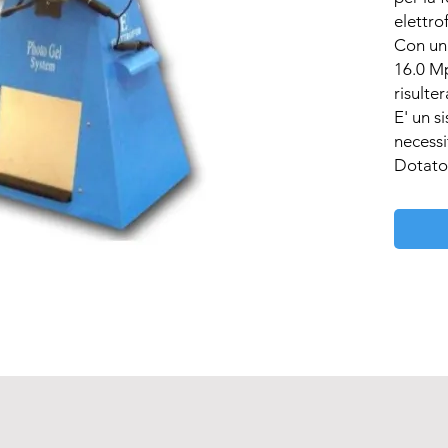
elettrof
Con una
16.0 Mp
risulter
E' un s
necessi
Dotato