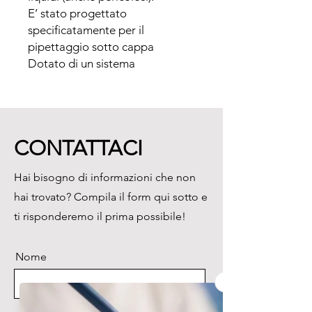
E’ stato progettato 
specificatamente per il 
pipettaggio sotto cappa

Dotato di un sistema 
brevettatoe meccanismo di 
controllo assicura un facile 
utilizzo e garantisce precisione 
di volume sia in aspirazione che 
CONTATTACI
in dispensazione.

Può essere utilizzato sia con 
Hai bisogno di informazioni che non
pipette in vetro che in plastica.

hai trovato? Compila il form qui sotto e
Non necessita mai di ricarica, è 
sempre pronto all’uso.

ti risponderemo il prima possibile!
Inoltre il fissaggio sottocappa 
assicura che il pipettatore resti 
Nome
sempre al suo posto!

Costruito con materiale 
resistente agli UV
