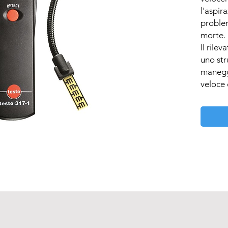
l'aspira
problem
morte.

Il rilev
uno str
manegg
veloce e
prodott
riscald
Vantagg
Rilevaz
gas

Sonda f
accessib
Allarme