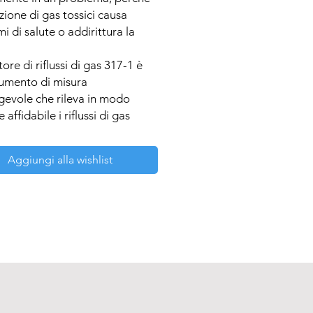
zione di gas tossici causa 
i di salute o addirittura la 
atore di riflussi di gas 317-1 è 
umento di misura 
evole che rileva in modo 
 affidabile i riflussi di gas 
i dagli impianti di 
amento.

Aggiungi alla wishlist
i:

ione affidabile delle fughe di 
lessibile per punti difficilmente 
ili

 acustico e visivo