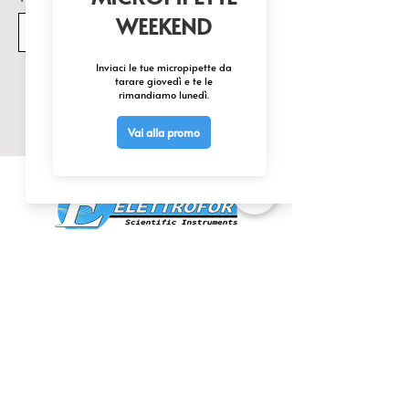
Invia
CONTATTACI
0425 474533
comm@elettrofor.it
Via della Cooperazione, 38-40
45100 Borsea (Ro) Italy