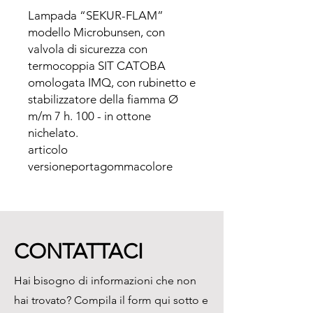
Lampada “SEKUR-FLAM” 
modello Microbunsen, con 
valvola di sicurezza con 
termocoppia SIT CATOBA 
omologata IMQ, con rubinetto e 
stabilizzatore della fiamma Ø 
m/m 7 h. 100 - in ottone 
nichelato.

articolo

versioneportagommacolore 
base

630

gas liquido9 mmarancione

730

CONTATTACI
metano9 - 14 mmgiallo
Hai bisogno di informazioni che non
hai trovato? Compila il form qui sotto e