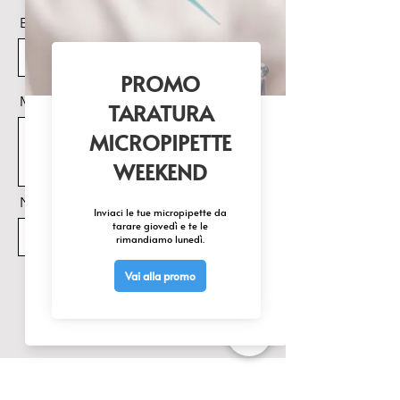
bilancia

Email
Pronta all‘uso: Batterie 
comprese, 2x 1,5V AA, 
autonomia ca. 200 h

Struttura esterna in acciaio inox, 
Messaggio
protezione IP65
Nome Prodotto di interesse
Invia