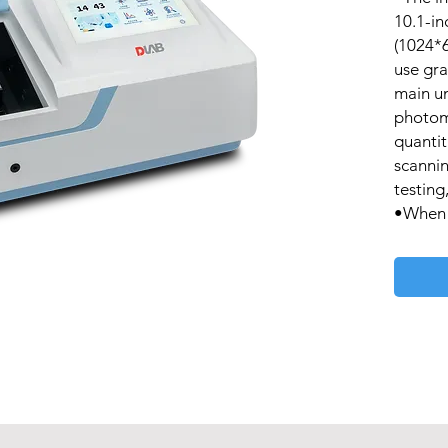
10.1-in
(1024*6
use gra
main u
photom
quantit
scannin
testing
•When c
provide
applica
GLP/GM
includ
manage
storage
output 