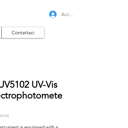
Accedi
Contattaci
UV5102 UV-Vis
ctrophotomete
UV5102
strument is equipped with a