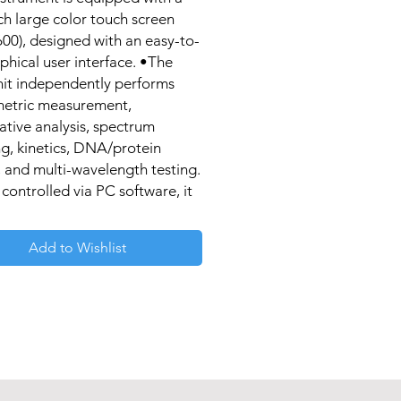
ch large color touch screen
00), designed with an easy-to-
phical user interface. •The
nit independently performs
etric measurement,
ative analysis, spectrum
g, kinetics, DNA/protein
, and multi-wavelength testing.
ontrolled via PC software, it
s richer extension
tions. The software adheres to
Add to Wishlist
P laboratory standards and
es comprehensive user
ment, log recording, data
 traceability, and report
functions....