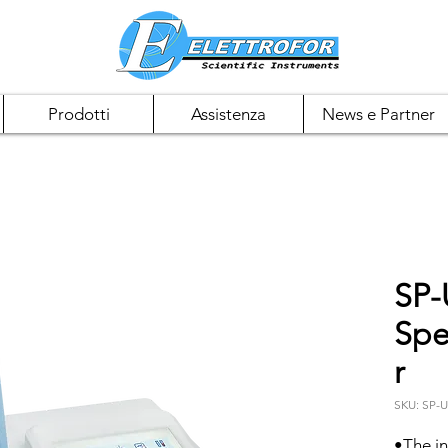
Prodotti
Assistenza
News e Partner
SP-
Spe
r
SKU: SP-
•The in