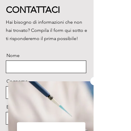
• tubo atossico, in contenitore 
CONTATTACI
plastico antiurto.
Hai bisogno di informazioni che non
hai trovato? Compila il form qui sotto e
ti risponderemo il prima possibile!
Nome
Cognome
Email