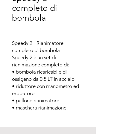
completo di
bombola
Speedy 2 - Rianimatore 
completo di bombola

Speedy 2 è un set di 
rianimazione completo di:

• bombola ricaricabile di 
ossigeno da 0,5 LT in acciaio

• riduttore con manometro ed 
erogatore

• pallone rianimatore

• maschera rianimazione

• 2 cannule di Guedel

• pinza tiralingua

• apribocca elicoidale
