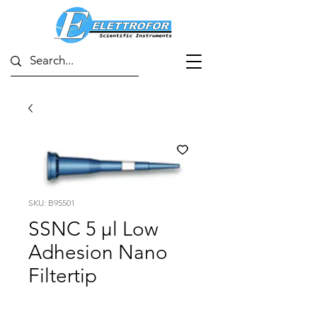
SKU: B95501
SSNC 5 µl Low
Adhesion Nano
Filtertip