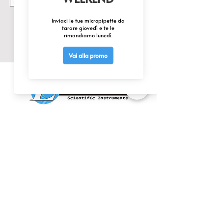
Invia
CONTATTACI
0425 474533
comm@elettrofor.it
Via della Cooperazione, 38-40
45100 Borsea (Ro) Italy