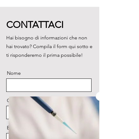
Colonna

Illuminazione:

Luce incidente trasmessa- 
CONTATTACI
Tungsteno
Hai bisogno di informazioni che non
hai trovato? Compila il form qui sotto e
ti risponderemo il prima possibile!
Nome
Cognome
Email