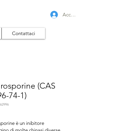
Accedi
Contattaci
urosporine (CAS
6-74-1)
62996
porine è un inibitore
gino di molte chinasi diverse