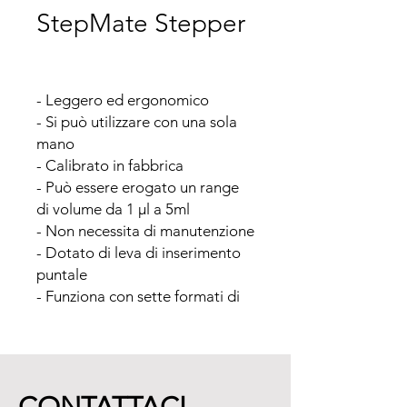
StepMate Stepper
- Leggero ed ergonomico

- Si può utilizzare con una sola 
mano

- Calibrato in fabbrica

- Può essere erogato un range 
di volume da 1 μl a 5ml

- Non necessita di manutenzione

- Dotato di leva di inserimento 
puntale

- Funziona con sette formati di 
siringhe monouso, in 
polipropilene da 0,5 ml a 50 ml