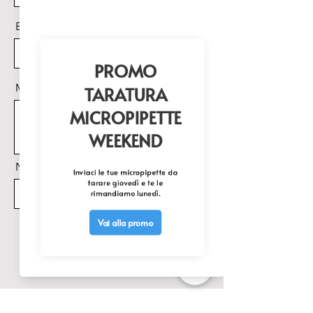
(opzionale)

Email
Visualizzazione dei valori 
min/max e dei valori medi, così 
come calcolo della temperatura 
differenziale (delta T)
Messaggio
Nome Prodotto di interesse
Invia