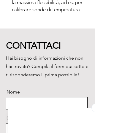
la massima flessibilità, ad es. per 
calibrare sonde di temperatura 
stazionarie, nell'industria 
elettronica e alimentare o 
all'interno di laboratori.

CONTATTACI
Vantaggi:

Per misurare, con l'aiuto di 
Hai bisogno di informazioni che non
sonde opzionali, la temperatura 
hai trovato? Compila il form qui sotto e
interna, la temperatura 
superficiale e la temperatura 
ti risponderemo il prima possibile!
dell'aria

Possibilità di collegare sino a tre 
Nome
sonde, più ulteriori tre sonde di 
temperatura che possono 
comunicare via radio con lo 
strumento

Cognome
Misura precisa sino a 0.05 °C 
con sonda di temperatura Pt100 