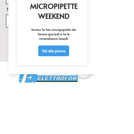
Nome Prodotto di interesse
Invia
CONTATTACI
0425 474533
comm@elettrofor.it