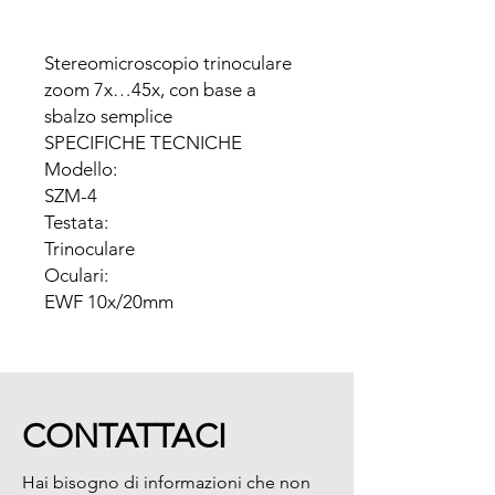
Stereomicroscopio trinoculare 
zoom 7x…45x, con base a 
sbalzo semplice

SPECIFICHE TECNICHE

Modello:

SZM-4

Testata:

Trinoculare

Oculari:

EWF 10x/20mm

Obiettivo:

0,7 .... 4,5x Zoom

Distanza di Lavoro:

100 mm

CONTATTACI
Stativo:

A sbalzo

Hai bisogno di informazioni che non
Illuminazione:
