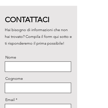
Oculari:

WF10x/22mm, "high-point"

Obiettivo:

CONTATTACI
Zoom 0,8x ...8x

Distanza di lavoro:

Hai bisogno di informazioni che non
80 mm.
hai trovato? Compila il form qui sotto e
ti risponderemo il prima possibile!
Nome
Cognome
Email