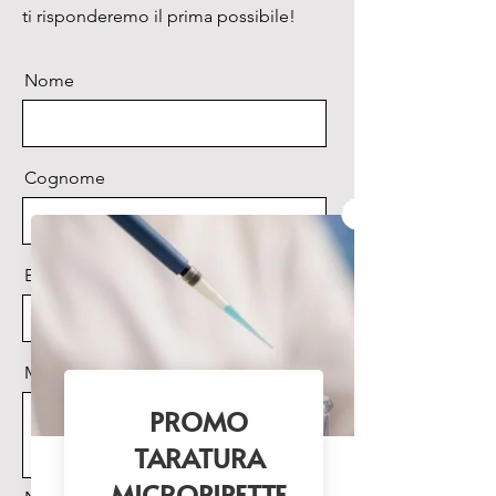
BA510-560)

ti risponderemo il prima possibile!
GFP-L (EX460-500, DM505, 
BA510)

Nome
Illuminazione:

Lampada ai vapori di mercurio 
HBO.

Durata media della lampada: 
Cognome
400 ore.

Tensione di alimentazione: 
110/240Vac, 50/60Hz, 1A.

Email
Potenza massima assorbita: 
125W.

Display a LED per indicazione 
tempo e corrente.

Messaggio
Adattatore foto/video:

Tubo di uscita trinoculare