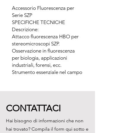
Accessorio Fluorescenza per 
Serie SZP

SPECIFICHE TECNICHE

Descrizione:

Attacco fluorescenza HBO per 
stereomicroscopi SZP.

Osservazione in fluorescenza 
per biologia, applicazioni 
industriali, forensi, ecc. 
Strumento essenziale nel campo 
del “security printing” e della 
ricerca in mineralogia.

Sistema Ottico:

Sistema ottico parallelo (sistema 
CONTATTACI
SZP)

Set di filtri:

Hai bisogno di informazioni che non
Standard:

hai trovato? Compila il form qui sotto e
GFP-B (EX460-500, DM505, 