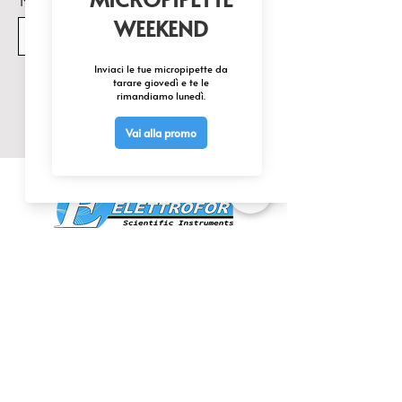
Nome Prodotto di interesse
Invia
CONTATTACI
0425 474533
comm@elettrofor.it
Via della Cooperazione, 38-40
45100 Borsea (Ro) Italy