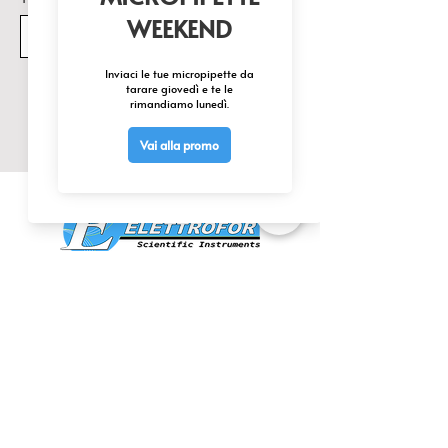
Invia
CONTATTACI
0425 474533
comm@elettrofor.it
Via della Cooperazione, 38-40
45100 Borsea (Ro) Italy