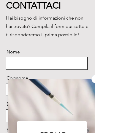
CONTATTACI
esempio, provette da 0.2, 0.5, 
1.5 o 2 ml o una piastra a 96 
Hai bisogno di informazioni che non
pozzetti o una piastra di coltura 
hai trovato? Compila il form qui sotto e
a fondo piatto a 96 pozzetti.
ti risponderemo il prima possibile!
Nome
Cognome
Email
Messaggio