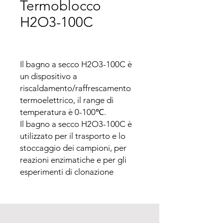
Termoblocco
H2O3-100C
Il bagno a secco H2O3-100C è 
un dispositivo a 
riscaldamento/raffrescamento 
termoelettrico, il range di 
temperatura è 0-100℃.

Il bagno a secco H2O3-100C è 
utilizzato per il trasporto e lo 
stoccaggio dei campioni, per 
reazioni enzimatiche e per gli 
esperimenti di clonazione 
molecolare, l’H2O3-100C ha 
una struttura modulare di 
blocchi per accogliere varie 
provette di campioni, ad 