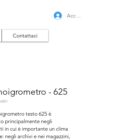
Accedi
Contattaci
oigrometro - 625
 6251
oigrometro testo 625 è 
ato principalmente negli 
i in cui è importante un clima 
e: negli archivi e nei magazzini, 