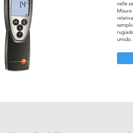
nelle se
Misura 
relativ
semplic
rugiada
umido.

Vantagg
Misura 
relativa
Calcola
temper
Visualiz
funzion
Misuraz
sensore
tempi l