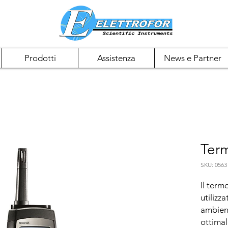
Prodotti
Assistenza
News e Partner
Term
SKU: 0563
Il term
utilizz
ambient
ottimal