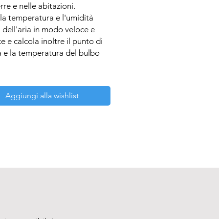
rre e nelle abitazioni.

la temperatura e l'umidità 
a dell'aria in modo veloce e 
e e calcola inoltre il punto di 
 e la temperatura del bulbo 
i:

Aggiungi alla wishlist
la temperatura e l'umidità 
 dell'aria

 il punto di rugiada e la 
atura del bulbo umido

zazione di valori min. e max., 
e tasto Hold, Auto Off

ione a lungo termine grazie al 
 per l'umidità resistente ai 
unghi