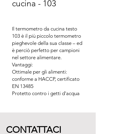
cucina - 103
Il termometro da cucina testo 
103 è il più piccolo termometro 
pieghevole della sua classe – ed 
è perciò perfetto per campioni 
nel settore alimentare.

Vantaggi:

Ottimale per gli alimenti: 
conforme a HACCP, certificato 
EN 13485

Protetto contro i getti d'acqua 
in conformità alla classe di 
protezione IP55

Pratico meccanismo pieghevole 
– si effettua la misura 
CONTATTACI
rapidamente, si ripone la sonda 