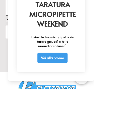
Nome Prodotto di interesse
Invia
CONTATTACI
0425 474533
comm@elettrofor.it