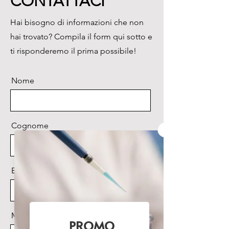
CONTATTACI
sonoro avvisa quando la 
saldatura è completata.

Hai bisogno di informazioni che non
Larghezza della saldatura: 
hai trovato? Compila il form qui sotto e
10mm (secondo norma 
DIN58953)

ti risponderemo il prima possibile!
Spessore massimo saldabile: 
2x0.20mm
Nome
Cognome
Email
Messaggio