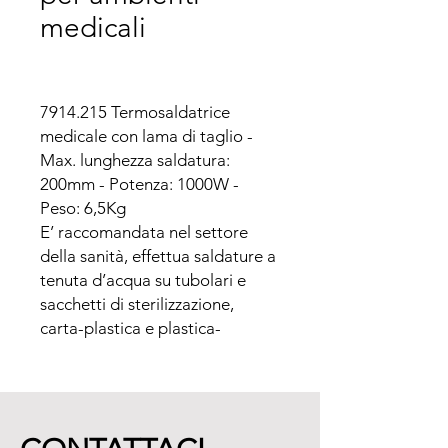
medicali
7914.215 Termosaldatrice 
medicale con lama di taglio - 
Max. lunghezza saldatura: 
200mm - Potenza: 1000W - 
Peso: 6,5Kg

E’ raccomandata nel settore 
della sanità, effettua saldature a 
tenuta d’acqua su tubolari e 
sacchetti di sterilizzazione, 
carta-plastica e plastica-
plastica.

Il tempo di saldatura è da 
regolare in base al tipo e 
spessore dei materiali, un beep 