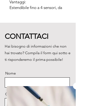
Vantaggi:

Estendibile fino a 4 sensori, da 
selezionare, oltre alla cella per 
O2, tra CO, CObasso, NO, 
NObasso, NO2 e SO2

Grazie all’estensione del campo 
CONTATTACI
di misura, lo strumento è 
impiegabile anche in caso di 
Hai bisogno di informazioni che non
elevate concentrazioni di gas

hai trovato? Compila il form qui sotto e
Celle precalibrate sostituibili 
dall’utente, per ridurre al 
ti risponderemo il prima possibile!
massimo i tempi di fermo

Sensore di pressione 
Nome
differenziale e sensore di 
pressione barometrica, per 
misurare con precisione
Cognome