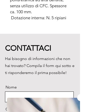
senza utilizzo di CFC. Spessore 
ca. 100 mm.

 Dotazione interna: N. 5 ripiani 
con doppia porta di chiusura

 Bassa rumorosità (<55dB) e 
basso consumo

 Porta: cieca, dello stesso 
CONTATTACI
materiale e spessore della 
struttura

Hai bisogno di informazioni che non
 Luci alogene all’apertura della 
hai trovato? Compila il form qui sotto e
porta

 Elevata capacità refrigerante 
ti risponderemo il prima possibile!
garantita da piastre evaporative 
in acciaio inox, ogni vassoio. 
Nome
All’interno della camera

 Ripiani forellati (per permettere 
un eventuale miglior passaggio 
di CO2 in caso di intervento 
Cognome