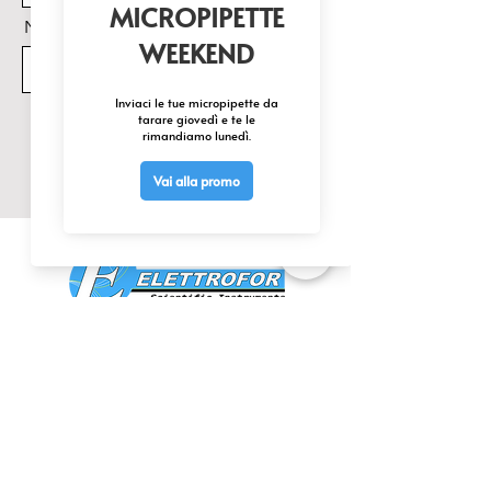
Nome Prodotto di interesse
Invia
CONTATTACI
0425 474533
comm@elettrofor.it
Via della Cooperazione, 38-40