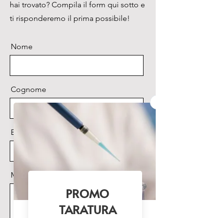
hai trovato? Compila il form qui sotto e
50%

• Ampio LED blu per 
ti risponderemo il prima possibile!
l'eccitazione

VIDEO: 
Nome
https://www.youtube.com/watch
?v=vtbMwEOFnIk
Cognome
Email
Messaggio