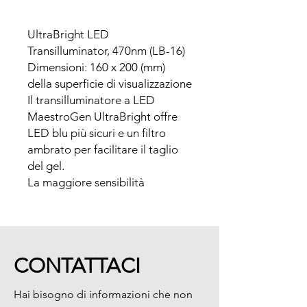
UltraBright LED 
Transilluminator, 470nm (LB-16)

Dimensioni: 160 x 200 (mm) 
della superficie di visualizzazione

Il transilluminatore a LED 
MaestroGen UltraBright offre 
LED blu più sicuri e un filtro 
ambrato per facilitare il taglio 
del gel.

La maggiore sensibilità 
consente la compatibilità con la 
maggior parte delle macchine.

• UV più sicuro da sostituire

• Taglio del gel facilitato: non 
CONTATTACI
c'è bisogno di indossare occhiali 
ambrati

Hai bisogno di informazioni che non
• Intensità regolabile: da 100% a 