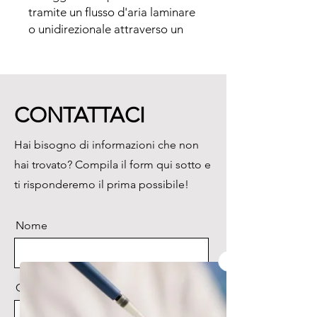
tramite un flusso d'aria laminare 
o unidirezionale attraverso un 
piano di lavoro.

La cappa a flusso laminare è 
racchiusa ai lati e mantenuta a 
pressione positiva costante per 
CONTATTACI
evitare l'infiltrazione di aria 
dall’ambiente contaminato.
Hai bisogno di informazioni che non
hai trovato? Compila il form qui sotto e
ti risponderemo il prima possibile!
Nome
Cognome