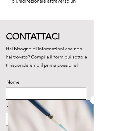
o unidirezionale attraverso un 
piano di lavoro.

La cappa a flusso laminare è 
racchiusa ai lati e mantenuta a 
pressione positiva costante per 
CONTATTACI
evitare l'infiltrazione di aria 
dall’ambiente contaminato.
Hai bisogno di informazioni che non
hai trovato? Compila il form qui sotto e
ti risponderemo il prima possibile!
Nome
Cognome