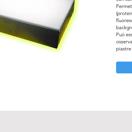
Permett
(protei
fluoresc
backgro
Può ess
osserva
piastre 
Adatto 
- Blue 
- Silver
- Methy
- ed al