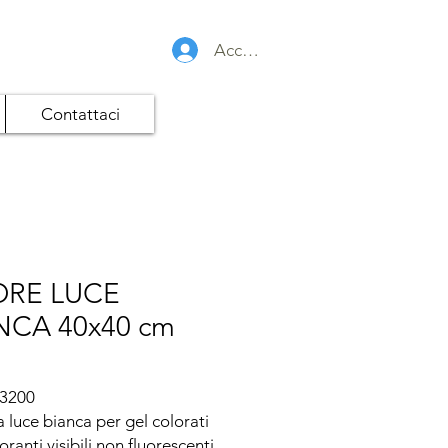
Accedi
Contattaci
ORE LUCE
NCA 40x40 cm
3200

a luce bianca per gel colorati 
ranti visibili non fluorescenti.
