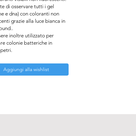
e di osservare tutti i gel 
ne e dna) con coloranti non 
enti grazie alla luce bianca in 
und..

ere inoltre utilizzato per 
re colonie batteriche in 
petri.

per gel colorati con:

commassie

Aggiungi alla wishlist
 Stain

lene

tri coloranti non fluorescenti.