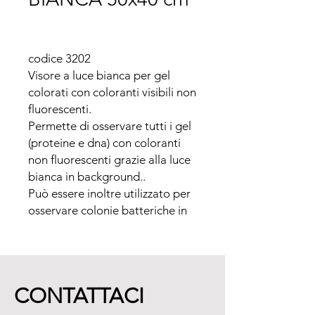
codice 3202

Visore a luce bianca per gel 
colorati con coloranti visibili non 
fluorescenti.

Permette di osservare tutti i gel 
(proteine e dna) con coloranti 
non fluorescenti grazie alla luce 
bianca in background..

Può essere inoltre utilizzato per 
osservare colonie batteriche in 
piastre petri.

Adatto per gel colorati con:

- Blue commassie

- Silver Stain

CONTATTACI
- Methylene

- ed altri coloranti non 