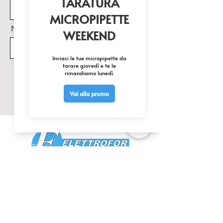
Nome Prodotto di interesse
Invia
CONTATTACI
0425 474533
comm@elettrofor.it