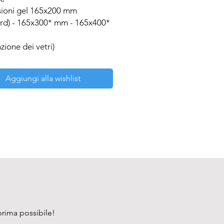
ioni gel 165x200 mm 
rd) - 165x300* mm - 165x400* 
nzione dei vetri)
Aggiungi alla wishlist
prima possibile!