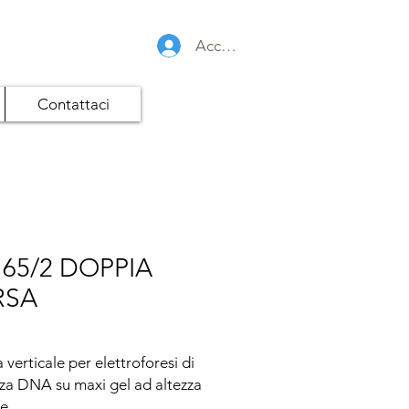
Accedi
Contattaci
165/2 DOPPIA
RSA
 verticale per elettroforesi di 
a DNA su maxi gel ad altezza 
e
