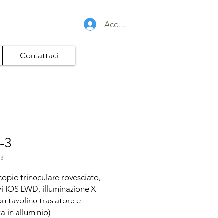
Accedi
Contattaci
-3
-3
opio trinoculare rovesciato, 
vi IOS LWD, illuminazione X-
n tavolino traslatore e 
a in alluminio)
