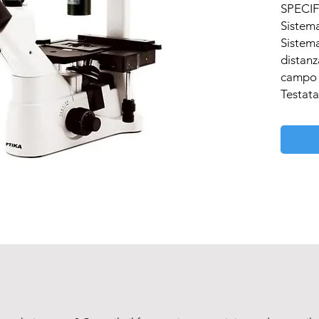
SPECIF
Sistema
Sistema 
distanz
campo 
Testata:
Trinocu
interpu
Compens
Oculari:
Ocular
high-poi
Revolve
5 posiz
direzion
stop.

Obiettiv
Planacr
all’infi