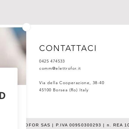
Condens
lavoro,
distanz
condens
increme
fino a 
Illumina
CONTATTACI
Sistem
d’intens
0425 474533
anelli 
comm@elettrofor.it
Via della Cooperazione, 38-40
45100 Borsea (Ro) Italy
26 ELETTROFOR SAS | P.IVA 00950300293 | n. REA 1