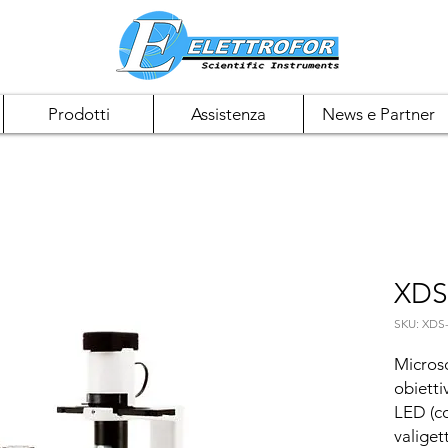
Prodotti
Assistenza
News e Partner
XDS
SKU: XDS
Microsc
obietti
LED (co
valigett