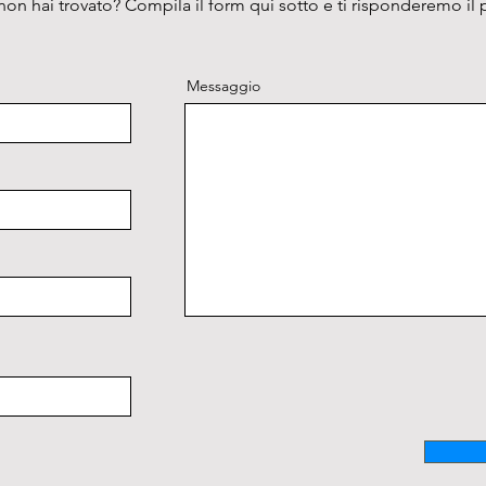
on hai trovato? Compila il form qui sotto e ti risponderemo il 
lavoro:
(w.d. 7
di fase
Messaggio
contras
corrett
Tavolino
Dimens
con re
ribassa
120x80m
interca
Petri e 
Sistema
Messa a
con man
lati del
manopol
Conden