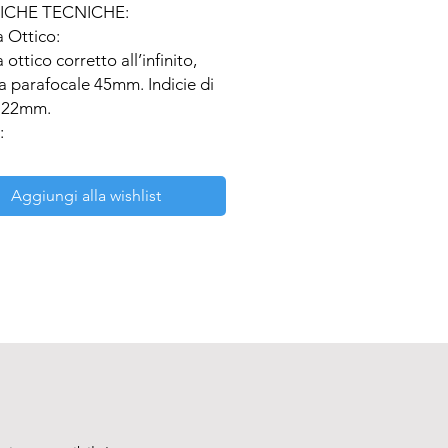
ICHE TECNICHE:

 Ottico:

ottico corretto all’infinito, 
a parafocale 45mm. Indicie di 
22mm.



lare: inclinata 45°. Distanza 
pillare: 55-75mm. 
Aggiungi alla wishlist
azione diottrica regolabile.



i Grande Campo 10x/22mm, 
nt.

r:

ioni, ruotabile in entrambe le 
i su cuscinetti a sfera con click 
i:

omatici (IOS) corretti 
nito (LWD) lunga distanza di 