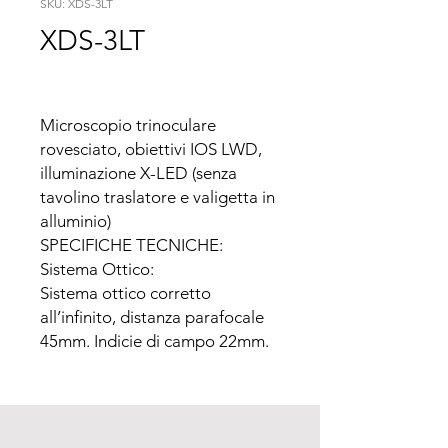
SKU: XDS-3LT
XDS-3LT
Microscopio trinoculare 
rovesciato, obiettivi IOS LWD, 
illuminazione X-LED (senza 
tavolino traslatore e valigetta in 
alluminio)

SPECIFICHE TECNICHE:

Sistema Ottico:

Sistema ottico corretto 
all’infinito, distanza parafocale 
45mm. Indicie di campo 22mm.

Testata:

Trinoculare: inclinata 45°. 
Distanza interpupillare: 55-
75mm. Compensazione diottrica 