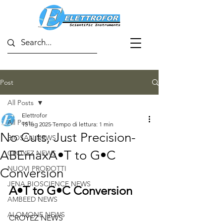
Post
All Posts
Elettrofor
All Posts
15 lug 2025
Tempo di lettura: 1 min
No Cuts, Just Precision-
BIOSAN NEWS
ABEmaxA•T to G•C
CROYEZ NEWS
NUOVI PRODOTTI
Conversion
JENA BIOSCIENCE NEWS
A•T to G•C Conversion
AMBEED NEWS
ALOMONE NEWS
CROYEZ NEWS